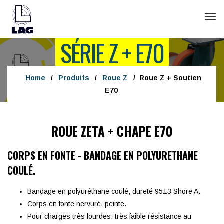
Tog
navi
SÉRIE Z + E70
Home
/
Produits
/
Roue Z
/
Roue Z + Soutien
E70
ROUE ZETA + CHAPE E70
CORPS EN FONTE - BANDAGE EN POLYURETHANE
COULÉ.
Bandage en polyuréthane coulé, dureté 95±3 Shore A.
Corps en fonte nervuré, peinte.
Pour charges très lourdes; très faible résistance au