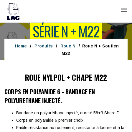
Tog
navi
SÉRIE N + M22
Home
/
Produits
/
Roue N
/
Roue N + Soutien
M22
ROUE NYLPOL + CHAPE M22
CORPS EN POLYAMIDE 6 - BANDAGE EN
POLYURETHANE INJECTÉ.
Bandage en polyuréthane injecté, dureté 58±3 Shore D.
Corps en polyamide 6 premier choix.
Faible résistance au roulement; résistante à lusure et à la