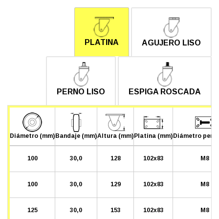
PLATINA
AGUJERO LISO
PERNO LISO
ESPIGA ROSCADA
Diámetro (mm)
Bandaje (mm)
Altura (mm)
Platina (mm)
Diámetro pern
100
30,0
128
102x83
M8
100
30,0
129
102x83
M8
125
30,0
153
102x83
M8