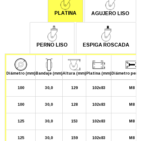
PLATINA
AGUJERO LISO
PERNO LISO
ESPIGA ROSCADA
Diámetro (mm)
Bandaje (mm)
Altura (mm)
Platina (mm)
Diámetro pern
100
30,0
129
102x83
M8
100
30,0
128
102x83
M8
125
30,0
153
102x83
M8
125
30,0
159
102x83
M8