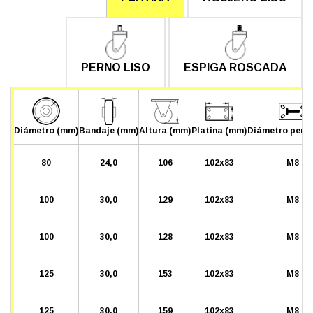
PERNO LISO
ESPIGA ROSCADA
Diámetro (mm)
Bandaje (mm)
Altura (mm)
Platina (mm)
Diámetro pern
80
24,0
106
102x83
M8
100
30,0
129
102x83
M8
100
30,0
128
102x83
M8
125
30,0
153
102x83
M8
125
30,0
159
102x83
M8