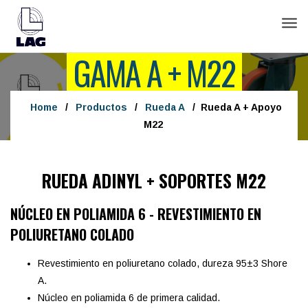
Tog
navi
GAMA A + M22
Home
/
Productos
/
Rueda A
/
Rueda A + Apoyo
M22
RUEDA ADINYL + SOPORTES M22
NÚCLEO EN POLIAMIDA 6 - REVESTIMIENTO EN
POLIURETANO COLADO
Revestimiento en poliuretano colado, dureza 95±3 Shore
A.
Núcleo en poliamida 6 de primera calidad.